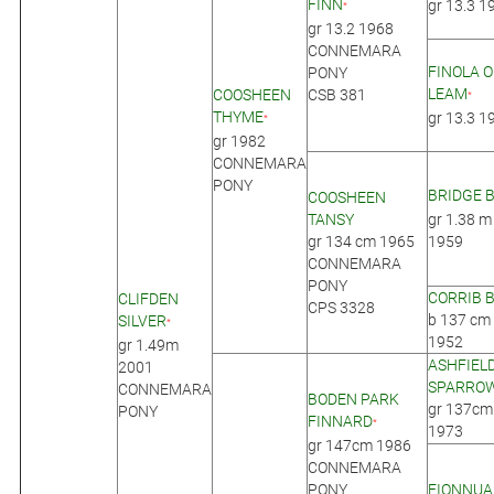
FINN
gr 13.3 1
*
gr 13.2 1968
CONNEMARA
FINOLA O
PONY
LEAM
COOSHEEN
CSB 381
*
THYME
gr 13.3 1
*
gr 1982
CONNEMARA
PONY
BRIDGE 
COOSHEEN
TANSY
gr 1.38 m
gr 134 cm 1965
1959
CONNEMARA
PONY
CORRIB 
CLIFDEN
CPS 3328
b 137 cm
SILVER
*
1952
gr 1.49m
ASHFIEL
2001
SPARRO
CONNEMARA
BODEN PARK
gr 137cm
PONY
FINNARD
*
1973
gr 147cm 1986
CONNEMARA
PONY
FIONNUA