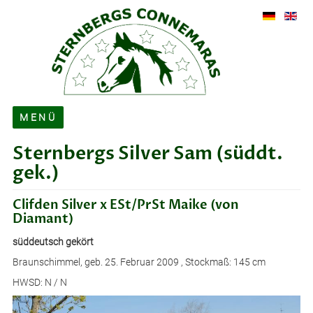
MENÜ
Sternbergs Silver Sam
(süddt.
Über uns
gek.)
Verkauf
Clifden Silver x
ESt/PrSt
Maike (von
Hengste
Diamant)
Ehemalige Hengste
süddeutsch gekört
Zuchtstuten
Braunschimmel,
geb. 25. Februar 2009
, Stockmaß: 145 cm
HWSD: N / N
Fohlen