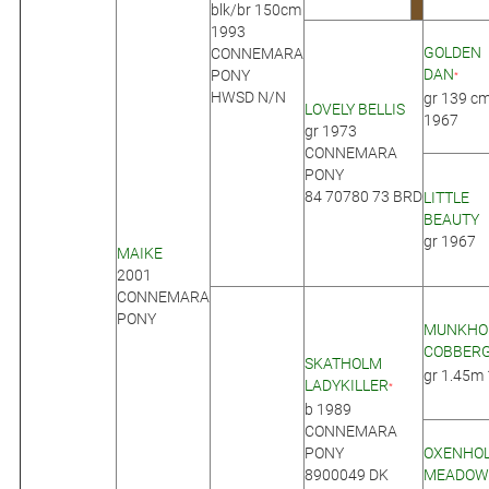
blk/br 150cm
1993
GOLDEN
CONNEMARA
DAN
PONY
*
HWSD N/N
gr 139 c
LOVELY BELLIS
1967
gr 1973
CONNEMARA
PONY
84 70780 73 BRD
LITTLE
BEAUTY
gr 1967
MAIKE
2001
CONNEMARA
PONY
MUNKHO
COBBER
SKATHOLM
gr 1.45m
LADYKILLER
*
b 1989
CONNEMARA
PONY
OXENHO
8900049 DK
MEADOW