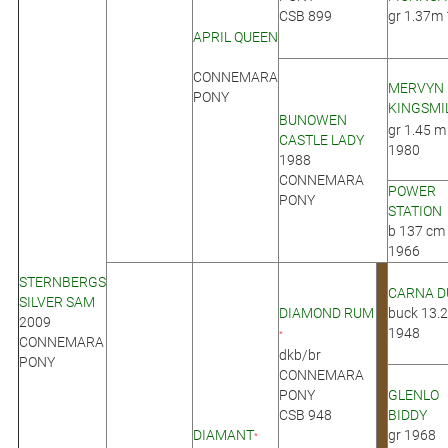
CSB 899
gr 1.37m
APRIL QUEEN
CONNEMARA
MERVYN
PONY
KINGSMI
BUNOWEN
gr 1.45 m
CASTLE LADY
1980
1988
CONNEMARA
POWER
PONY
STATION
b 137 cm
1966
STERNBERGS
CARNA D
SILVER SAM
DIAMOND RUM
buck 13.2
2009
1948
*
CONNEMARA
dkb/br
PONY
CONNEMARA
PONY
GLENLO
CSB 948
BIDDY
DIAMANT
gr 1968
*