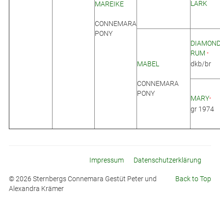
LARK
MAREIKE
CONNEMARA
PONY
DIAMON
RUM
*
MABEL
dkb/br
CONNEMARA
PONY
MARY
*
gr 1974
Impressum
Datenschutzerklärung
© 2026 Sternbergs Connemara Gestüt Peter und
Back to Top
Alexandra Krämer