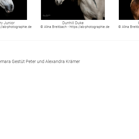
ry Junior
Dunhill Duke
s://ab-photographie.de
© Alina Breitbach - https://ab-photographie.de
© Alina Breit
mara Gestüt Peter und Alexandra Krämer