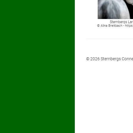
Sternbergs Lar
© Alina Breitbach - http
© 2026 Sternbergs Conne