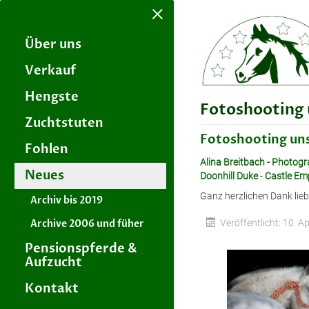
×
Über uns
Verkauf
Hengste
Fotoshooting 
Zuchtstuten
Fotoshooting uns
Fohlen
Alina Breitbach - Photogr
Neues
Doonhill Duke
-
Castle Em
Ganz herzlichen Dank liebe
Archiv bis 2019
Archive 2006 und füher
Veröffentlicht: 10. A
Pensionspferde &
Aufzucht
Kontakt