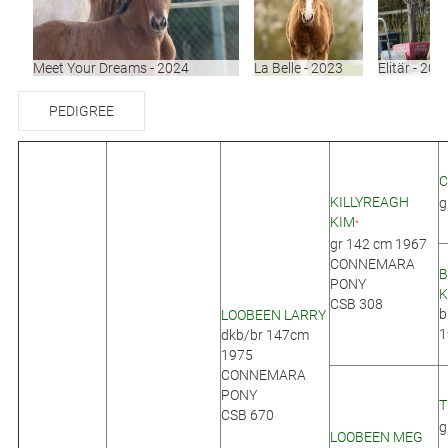
Meet Your Dreams - 2024
La Belle - 2023
Elitär - 202
PEDIGREE
C
KILLYREAGH
g
KIM
*
gr 142 cm 1967
CONNEMARA
B
PONY
K
CSB 308
b
LOOBEEN LARRY
1
dkb/br 147cm
1975
CONNEMARA
PONY
T
CSB 670
g
LOOBEEN MEG