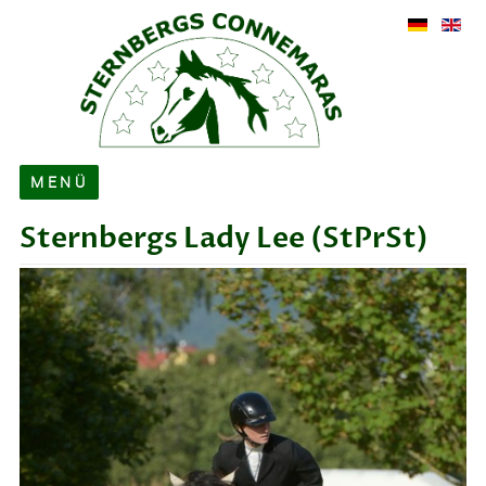
MENÜ
Sternbergs Lady Lee
(StPrSt)
Über uns
Verkauf
Hengste
Zuchtstuten
Ehemalige Zuchtstuten
Fohlen