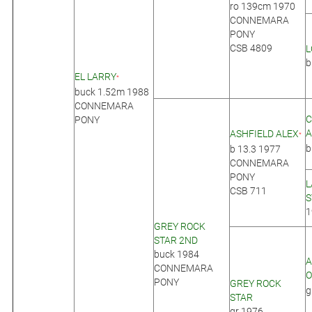
ro 139cm 1970
CONNEMARA
PONY
CSB 4809
L
b
EL LARRY
*
buck 1.52m 1988
CONNEMARA
C
PONY
ASHFIELD ALEX
*
b
b 13.3 1977
CONNEMARA
PONY
L
CSB 711
S
1
GREY ROCK
STAR 2ND
buck 1984
A
CONNEMARA
PONY
GREY ROCK
g
STAR
gr 1976