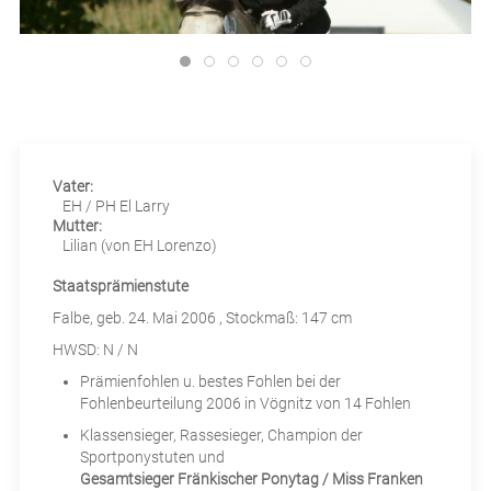
Neues
Pensionspferde & Aufzucht
Kontakt
Vater:
EH / PH
El Larry
Mutter:
Lilian (von EH Lorenzo)
Staatsprämienstute
Falbe,
geb. 24. Mai 2006
, Stockmaß: 147 cm
HWSD: N / N
Prämienfohlen u. bestes Fohlen bei der
Fohlenbeurteilung 2006 in Vögnitz von 14 Fohlen
Klassensieger, Rassesieger, Champion der
Sportponystuten und
Gesamtsieger Fränkischer Ponytag / Miss Franken