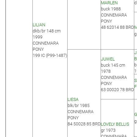
MARLEN
d
buck 1988
CONNEMARA
PONY
LILIAN
48 62014 88 BRD
dkb/br 148 cm
g
1999
CONNEMARA
PONY
J
199 IC (P99-1487)
B
JUWEL
b
buck 145 cm
1
1978
CONNEMARA
S
PONY
F
63 00020 78 BRD
LIESA
blk/br 1985
CONNEMARA
G
PONY
g
84 50028 85 BRD
LOVELY BELLIS
gr 1973
CONNEMARA