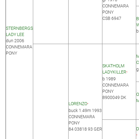
CONNEMARA
PONY
CSB 6947
B
W
STERNBERGS
b
LADY LEE
dun 2006
CONNEMARA
PONY
C
SKATHOLM
g
LADYKILLER
*
b 1989
CONNEMARA
PONY
8900049 DK
M
LORENZO
*
buck 1.49m 1993
CONNEMARA
PONY
D
84 03818 93 GER
*