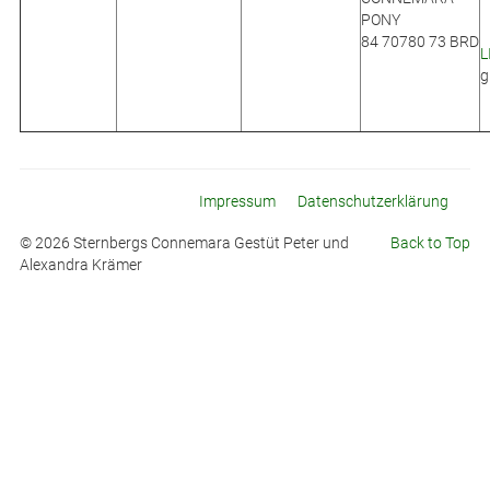
PONY
84 70780 73 BRD
L
g
Impressum
Datenschutzerklärung
© 2026 Sternbergs Connemara Gestüt Peter und
Back to Top
Alexandra Krämer